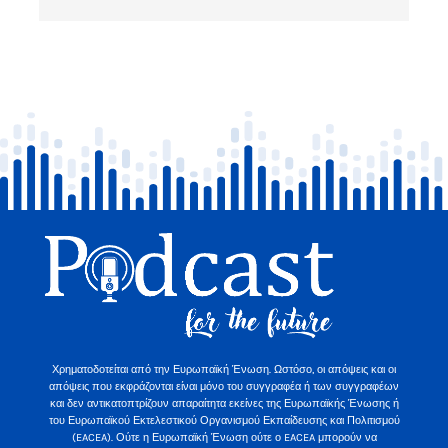
Χρηματοδοτείται από την Ευρωπαϊκή Ένωση. Ωστόσο, οι απόψεις και οι
απόψεις που εκφράζονται είναι μόνο του συγγραφέα ή των συγγραφέων
και δεν αντικατοπτρίζουν απαραίτητα εκείνες της Ευρωπαϊκής Ένωσης ή
του Ευρωπαϊκού Εκτελεστικού Οργανισμού Εκπαίδευσης και Πολιτισμού
(EACEA). Ούτε η Ευρωπαϊκή Ένωση ούτε ο EACEA μπορούν να