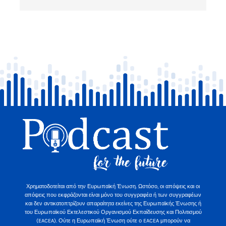
Χρηματοδοτείται από την Ευρωπαϊκή Ένωση. Ωστόσο, οι απόψεις και οι
απόψεις που εκφράζονται είναι μόνο του συγγραφέα ή των συγγραφέων
και δεν αντικατοπτρίζουν απαραίτητα εκείνες της Ευρωπαϊκής Ένωσης ή
του Ευρωπαϊκού Εκτελεστικού Οργανισμού Εκπαίδευσης και Πολιτισμού
(EACEA). Ούτε η Ευρωπαϊκή Ένωση ούτε ο EACEA μπορούν να