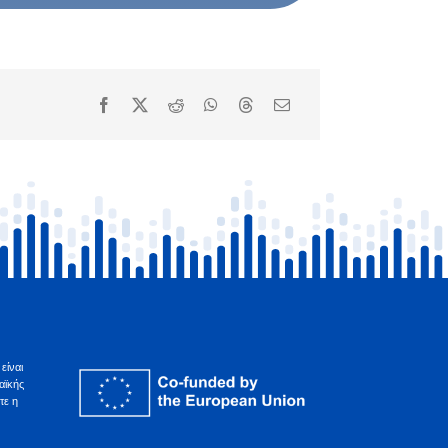
είναι
αϊκής
τε η