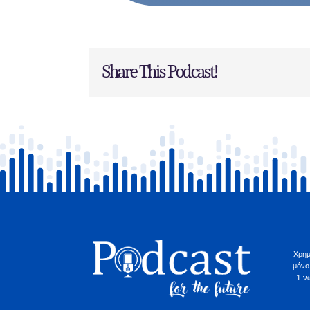
Share This Podcast!
Χρημ
μόνο
Ένω