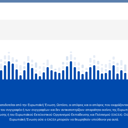
ατοδοτείται από την Ευρωπαϊκή Ένωση. Ωστόσο, οι απόψεις και οι απόψεις που εκφράζονται 
 του συγγραφέα ή των συγγραφέων και δεν αντικατοπτρίζουν απαραίτητα εκείνες της Ευρωπ
σης ή του Ευρωπαϊκού Εκτελεστικού Οργανισμού Εκπαίδευσης και Πολιτισμού (EACEA). Ού
Ευρωπαϊκή Ένωση ούτε ο EACEA μπορούν να θεωρηθούν υπεύθυνοι για αυτά.