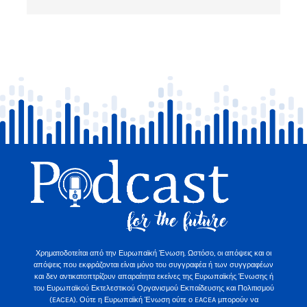
Χρηματοδοτείται από την Ευρωπαϊκή Ένωση. Ωστόσο, οι απόψεις και οι
απόψεις που εκφράζονται είναι μόνο του συγγραφέα ή των συγγραφέων
και δεν αντικατοπτρίζουν απαραίτητα εκείνες της Ευρωπαϊκής Ένωσης ή
του Ευρωπαϊκού Εκτελεστικού Οργανισμού Εκπαίδευσης και Πολιτισμού
(EACEA). Ούτε η Ευρωπαϊκή Ένωση ούτε ο EACEA μπορούν να