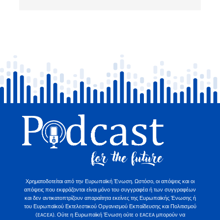
Χρηματοδοτείται από την Ευρωπαϊκή Ένωση. Ωστόσο, οι απόψεις και οι
απόψεις που εκφράζονται είναι μόνο του συγγραφέα ή των συγγραφέων
και δεν αντικατοπτρίζουν απαραίτητα εκείνες της Ευρωπαϊκής Ένωσης ή
του Ευρωπαϊκού Εκτελεστικού Οργανισμού Εκπαίδευσης και Πολιτισμού
(EACEA). Ούτε η Ευρωπαϊκή Ένωση ούτε ο EACEA μπορούν να