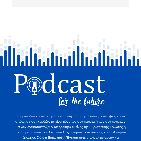
Χρηματοδοτείται από την Ευρωπαϊκή Ένωση. Ωστόσο, οι απόψεις και οι
απόψεις που εκφράζονται είναι μόνο του συγγραφέα ή των συγγραφέων
και δεν αντικατοπτρίζουν απαραίτητα εκείνες της Ευρωπαϊκής Ένωσης ή
του Ευρωπαϊκού Εκτελεστικού Οργανισμού Εκπαίδευσης και Πολιτισμού
(EACEA). Ούτε η Ευρωπαϊκή Ένωση ούτε ο EACEA μπορούν να