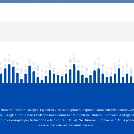
ziato dall'Unione Europea. I punti di vista e le opinioni espressi sono tuttavia esclusiv
elli degli autori e non riflettono necessariamente quelli dell'Unione Europea o dell'Agen
cutiva europea per l'istruzione e la cultura (EACEA). Né l'Unione Europea né l'EACEA pos
essere ritenute responsabili per essi.