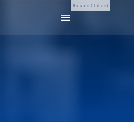
Italiano (Italian)
Attiva/disatt
navigazione