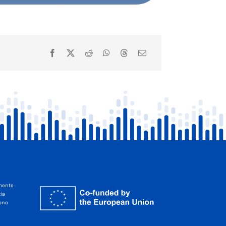
amente
zia
sono