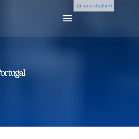
Italiano (Italian)
Attiva/disatt
navigazione
Portugal