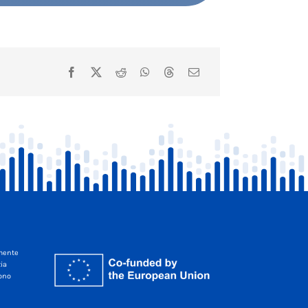
amente
zia
sono