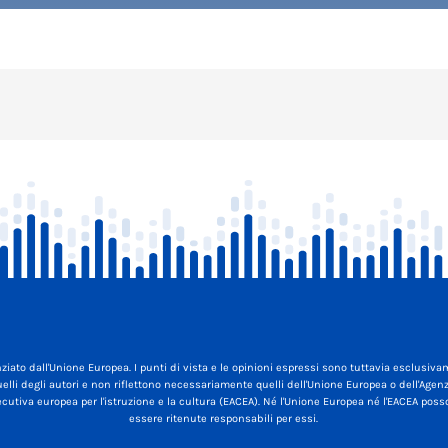
ziato dall'Unione Europea. I punti di vista e le opinioni espressi sono tuttavia esclusiv
elli degli autori e non riflettono necessariamente quelli dell'Unione Europea o dell'Agen
cutiva europea per l'istruzione e la cultura (EACEA). Né l'Unione Europea né l'EACEA pos
essere ritenute responsabili per essi.