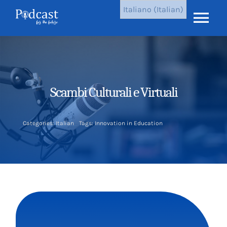
Vai
Italiano (Italian)
al
Atti
contenuto
nav
Home
Ultimi episodi
Scambi Culturali e Virtuali
Risultati
Categories:
Italian
Tags:
Innovation in Education
Chi siamo
Notizia
Contattaci