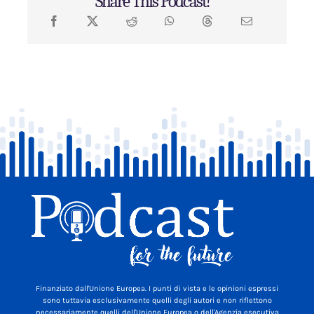
Share This Podcast!
Finanziato dall'Unione Europea. I punti di vista e le opinioni espressi
sono tuttavia esclusivamente quelli degli autori e non riflettono
necessariamente quelli dell'Unione Europea o dell'Agenzia esecutiva