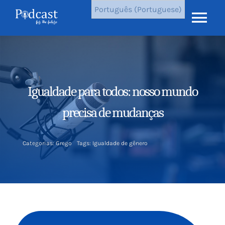
Pular
Português (Portuguese)
para
Alte
o
conteúdo
nav
Home
Últimos episódios
Igualdade para todos: nosso mundo
precisa de mudanças
Resultados
Categorias:
Grego
Tags:
Igualdade de gênero
Sobre nós
Notícias
Contate-nos