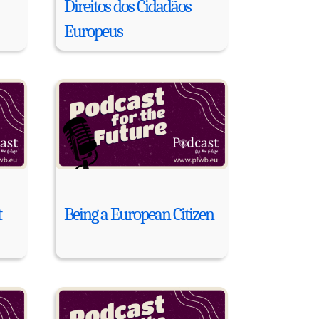
Direitos dos Cidadãos
Europeus
t
Being a European Citizen