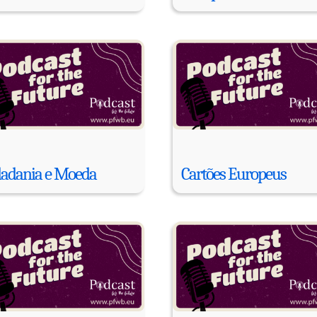
dadania e Moeda
Cartões Europeus