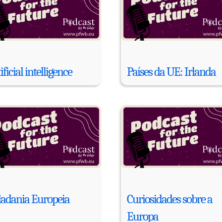
ificial intelligence
Países da UE: Irlanda
dadania Europeia
Curiosidades sobre a
Europa