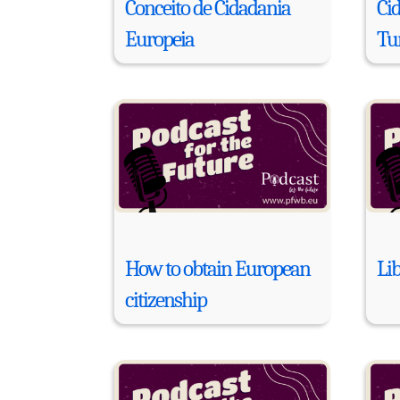
Conceito de Cidadania
Ci
Europeia
Tu
How to obtain European
Li
citizenship