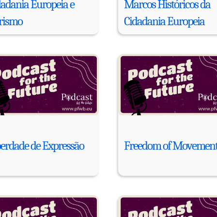
dadania Europeia e
Marcos Históricos da
rismo
Cidadania Europeia
berdade de Expressão
Freedom of Movemen