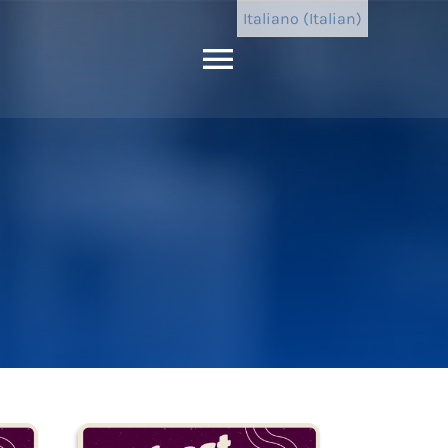
Italiano (Italian)
Attiva/disatt
navigazione